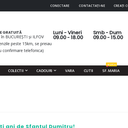
CONECTARE
CONTACTAȚI-NE
CREAȚI 
Luni - Vineri
Smb - Dum
RE GRATUITĂ
 în BUCUREȘTI și ILFOV
09.00 - 18.00
09.00 - 15.00
nzile peste 15km, se preiau
u confirmare telefonica)
OFERTA!
COLECTII
CADOURI
VARA
CUTII
SF. MARIA
ti ani de Sfantul Dumitru!