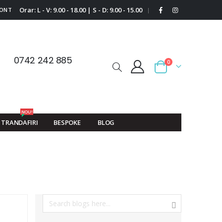
Orar: L - V: 9.00 - 18.00 | S - D: 9.00 - 15.00
CONT
|
0742 242 885
0
Cart
NOU!
TRANDAFIRI
BESPOKE
BLOG