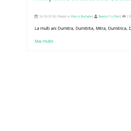
16/10/2018| Posted in
Flori si Buchete
|
Baiatul Cu Flori
|
11
La multi ani Dumitra, Dumitrita, Mitra, Dumitrica,
Mai multe