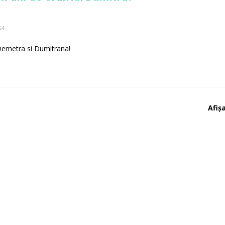
64
 Demetra si Dumitrana!
Afișa