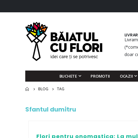
LIVRA
Livram
(*come
doar c
BUCHETE
PROMOTII
OCAZII
BLOG
TAG
Sfantul dumitru
Flori pentru onomastica: La mul