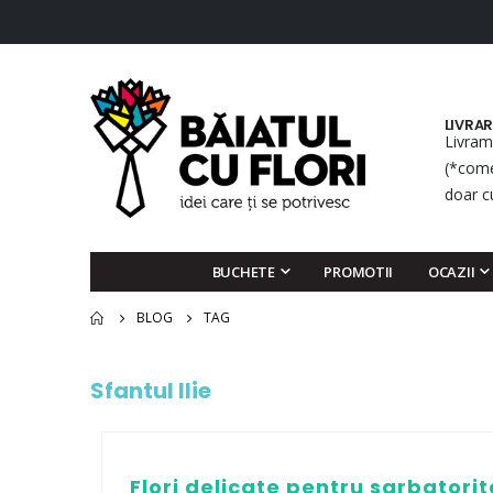
LIVRA
Livram
(*come
doar c
BUCHETE
PROMOTII
OCAZII
BLOG
TAG
Sfantul Ilie
Flori delicate pentru sarbatorite