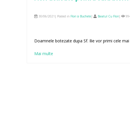
30/06/2021| Posted in
Flori si Buchete
|
Baiatul Cu Flori
|
99
Doamnele botezate dupa Sf. Ilie vor primi cele mai d
Mai multe