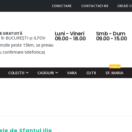
CONECTARE
CONTACTAȚI-NE
CREAȚI 
Luni - Vineri
Smb - Dum
RE GRATUITĂ
 în BUCUREȘTI și ILFOV
09.00 - 18.00
09.00 - 15.00
nzile peste 15km, se preiau
u confirmare telefonica)
OFERTA!
COLECTII
CADOURI
VARA
CUTII
SF. MARIA
le de Sfantul Ilie