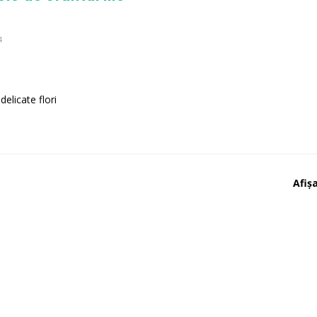
4
elicate flori
Afișa