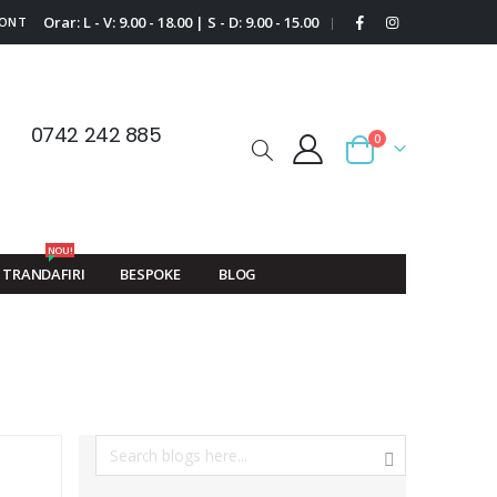
Orar: L - V: 9.00 - 18.00 | S - D: 9.00 - 15.00
CONT
|
0742 242 885
0
Cart
NOU!
TRANDAFIRI
BESPOKE
BLOG