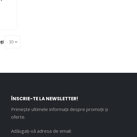
ți
ÎNSCRIE-TE LA NEWSLETTER!
Primește ultimele informații despre promoții și
oferte.
Adăugați-vă adresa de email: