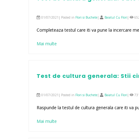
01/07/2021| Posted in
Flori si Buchete
|
Baiatul Cu Flori
|
65
Completeaza testul care iti va pune la incercare me
Mai multe
Test de cultura generala: Stii c
01/07/2021| Posted in
Flori si Buchete
|
Baiatul Cu Flori
|
73
Raspunde la testul de cultura generala care iti va p
Mai multe