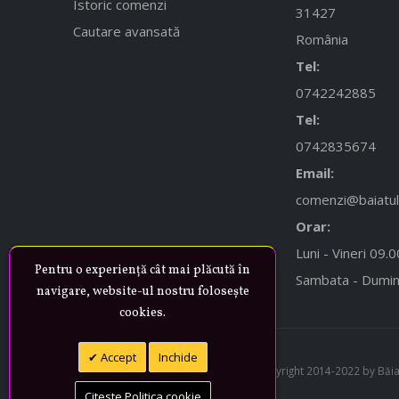
Istoric comenzi
31427
Cautare avansată
România
Tel:
0742242885
Tel:
0742835674
Email:
comenzi@baiatulc
Orar:
Luni - Vineri 09.
Pentru o experiență cât mai plăcută în
Sambata - Dumin
navigare, website-ul nostru folosește
cookies.
Accept
Inchide
© Copyright 2014-2022 by Băiatu
Citeste Politica cookie