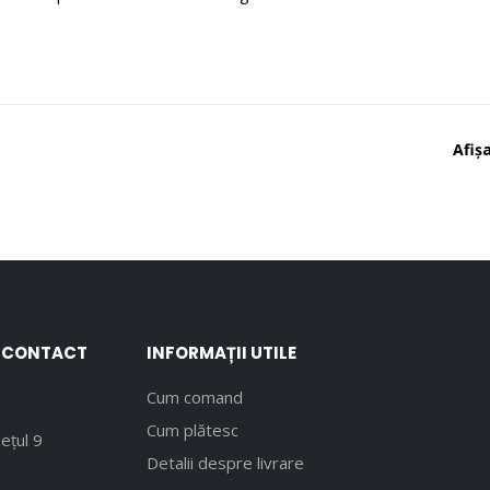
Afișa
E CONTACT
INFORMAȚII UTILE
Cum comand
Cum plătesc
ețul 9
Detalii despre livrare