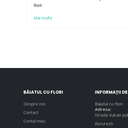
flori!
Mai multe
BĂIATUL CU FLORI
INFORMAȚII D
Despre noi
Băiatul cu Flori
Adresa:
Contact
Strada Vulcan Jud
Contul meu
București