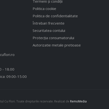
Termeni și condiții
Politica cookie
Politica de confidentialitate
Întrebari frecvente
Securitatea contului
Protecția consumatorului
Autorizatie metale pretioase
uflori.ro
00 - 18.00
ica: 09.00-15.00
l Cu Flori. Toate drepturile rezervate. Realizat de
RemoMedia