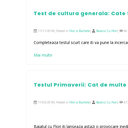
Test de cultura generala: Cate 
11/11/2018| Posted in
Flori si Buchete
|
Baiatul Cu Flori
|
66
Completeaza testul scurt care iti va pune la incerca
Mai multe
Testul Primaverii: Cat de multe s
11/03/2018| Posted in
Flori si Buchete
|
Baiatul Cu Flori
|
67
Baiatul cu Flori iti lanseaza astazi o provocare ined