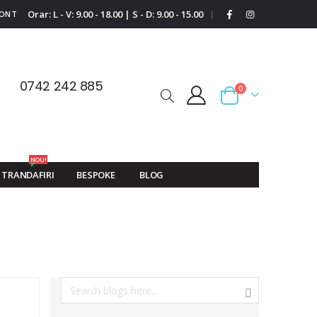
Orar: L - V: 9.00 - 18.00 | S - D: 9.00 - 15.00
CONT
|
0742 242 885
0
Cart
NOU!
TRANDAFIRI
BESPOKE
BLOG