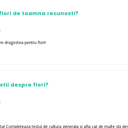
flori de toamna recunosti?
1
re dragostea pentru flori!
tii despre flori?
3
ita! Completeaza testul de cultura generala si afla cat de multe stii de