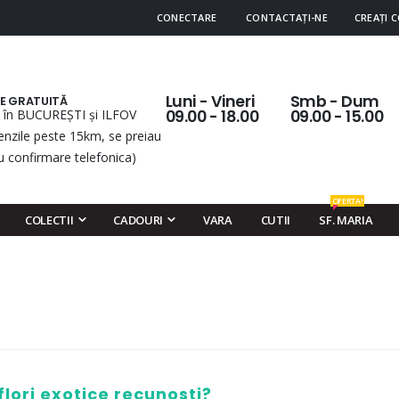
CONECTARE
CONTACTAȚI-NE
CREAȚI 
Luni - Vineri
Smb - Dum
RE GRATUITĂ
 în BUCUREȘTI și ILFOV
09.00 - 18.00
09.00 - 15.00
nzile peste 15km, se preiau
u confirmare telefonica)
OFERTA!
COLECTII
CADOURI
VARA
CUTII
SF. MARIA
flori exotice recunosti?