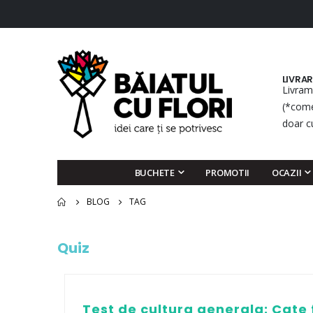
LIVRA
Livram
(*come
doar c
BUCHETE
PROMOTII
OCAZII
BLOG
TAG
Quiz
Test de cultura generala: Cate 