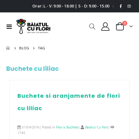
Orar: L - V: 9.00 - 18.00 | S - D: 9.00 - 15.00
|
0
Comutare
Cart
în
navigare
BLOG
TAG
Buchete cu liliac
Buchete si aranjamente de flori
cu liliac
01/04/2016| Posted in
Flori si Buchete
|
Baiatul Cu Flori
|
1744