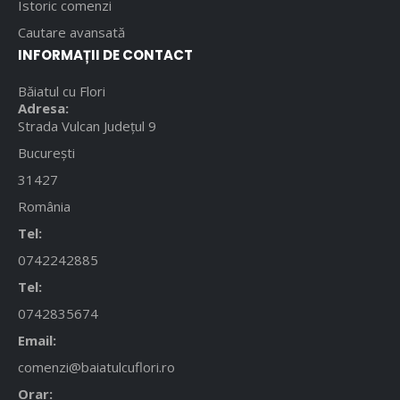
Istoric comenzi
Cautare avansată
INFORMAȚII DE CONTACT
Băiatul cu Flori
Adresa:
Strada Vulcan Județul 9
București
31427
România
Tel:
0742242885
Tel:
0742835674
Email:
comenzi@baiatulcuflori.ro
Orar: