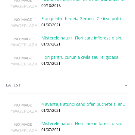
09/10/2018
Flori pentru femeia Gemeni: Ce ii se potriveste, ce ii poarta noroc si ce o caracterizeaza?
01/07/2021
Misterele naturii: Flori care infloresc o singura data la cateva sute de ani
01/07/2021
Flori pentru cununia civila sau religioasa
01/07/2021
LATEST
4 avantaje atunci cand oferi buchete si aranjamente printr-o florarie online
01/07/2021
Misterele naturii: Flori care infloresc o singura data la cateva sute de ani
01/07/2021