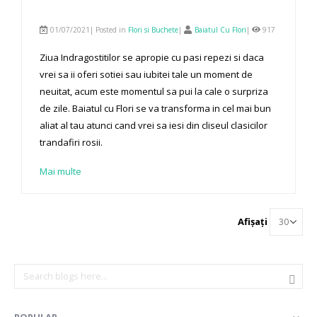
01/07/2021| Posted in
Flori si Buchete
|
Baiatul Cu Flori
|
917
Ziua Indragostitilor se apropie cu pasi repezi si daca
vrei sa ii oferi sotiei sau iubitei tale un moment de
neuitat, acum este momentul sa pui la cale o surpriza
de zile. Baiatul cu Flori se va transforma in cel mai bun
aliat al tau atunci cand vrei sa iesi din cliseul clasicilor
trandafiri rosii.
Mai multe
Afișați
POPULAR