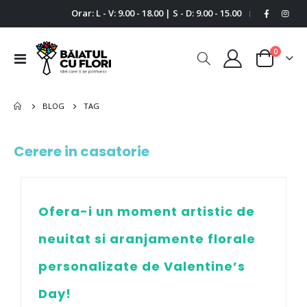
Orar: L - V: 9.00 - 18.00 | S - D: 9.00 - 15.00
|
0
Comutare
Cart
în
navigare
BLOG
TAG
Cerere in casatorie
Ofera-i un moment artistic de
neuitat si aranjamente florale
personalizate de Valentine’s
Day!