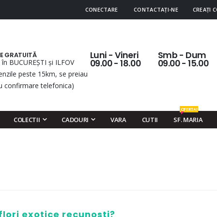
CONECTARE
CONTACTAȚI-NE
CREAȚI 
Luni - Vineri
Smb - Dum
RE GRATUITĂ
 în BUCUREȘTI și ILFOV
09.00 - 18.00
09.00 - 15.00
nzile peste 15km, se preiau
u confirmare telefonica)
OFERTA!
COLECTII
CADOURI
VARA
CUTII
SF. MARIA
flori exotice recunosti?