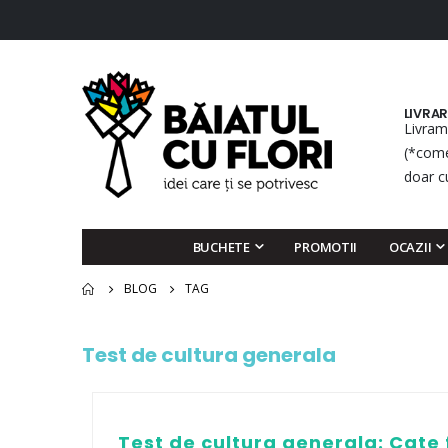
LIVRA
Livram
(*come
doar c
BUCHETE
PROMOTII
OCAZII
BLOG
TAG
Test de cultura generala
Test de cultura generala: Cate 