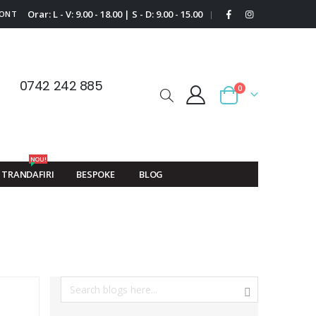
Orar: L - V: 9.00 - 18.00 | S - D: 9.00 - 15.00
CONT
|
0742 242 885
0
Cart
NOU!
TRANDAFIRI
BESPOKE
BLOG