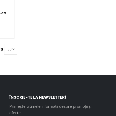
spre
ți
ÎNSCRIE-TE LA NEWSLETTER!
Primește ultimele informații despre promoții și
oferte.