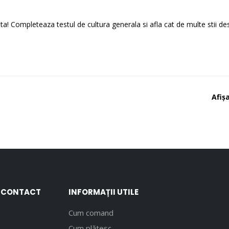
ita! Completeaza testul de cultura generala si afla cat de multe stii de
Afișa
E CONTACT
INFORMAȚII UTILE
Cum comand
Cum plătesc