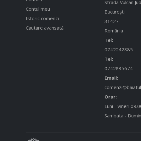
Strada Vulcan Jud
Contul meu
București
Istoric comenzi
31427
Cautare avansată
România
Tel:
0742242885
Tel:
0742835674
Email:
comenzi@baiatulc
Orar:
Luni - Vineri 09.
Sambata - Dumin