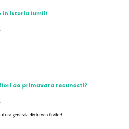
 in istoria lumii!
2
flori de primavara recunosti?
2
ltura generala din lumea florilor!