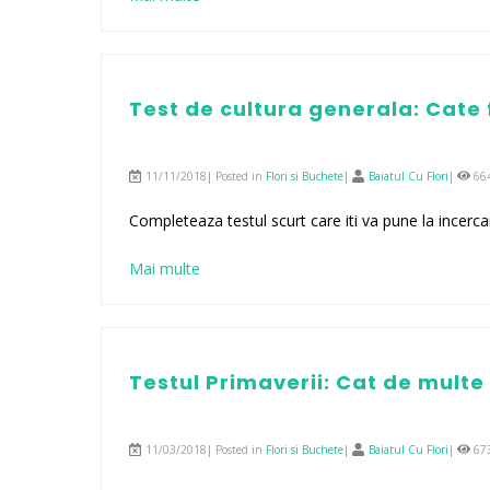
Test de cultura generala: Cate 
11/11/2018| Posted in
Flori si Buchete
|
Baiatul Cu Flori
|
66
Completeaza testul scurt care iti va pune la incerca
Mai multe
Testul Primaverii: Cat de multe s
11/03/2018| Posted in
Flori si Buchete
|
Baiatul Cu Flori
|
67