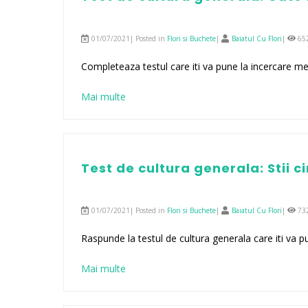
01/07/2021| Posted in
Flori si Buchete
|
Baiatul Cu Flori
|
65
Completeaza testul care iti va pune la incercare me
Mai multe
Test de cultura generala: Stii c
01/07/2021| Posted in
Flori si Buchete
|
Baiatul Cu Flori
|
73
Raspunde la testul de cultura generala care iti va p
Mai multe