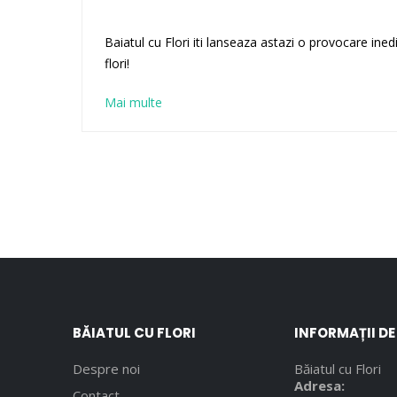
Baiatul cu Flori iti lanseaza astazi o provocare ined
flori!
Mai multe
BĂIATUL CU FLORI
INFORMAȚII D
Despre noi
Băiatul cu Flori
Adresa:
Contact