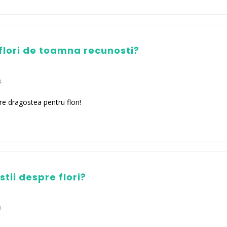
flori de toamna recunosti?
4
re dragostea pentru flori!
tii despre flori?
3