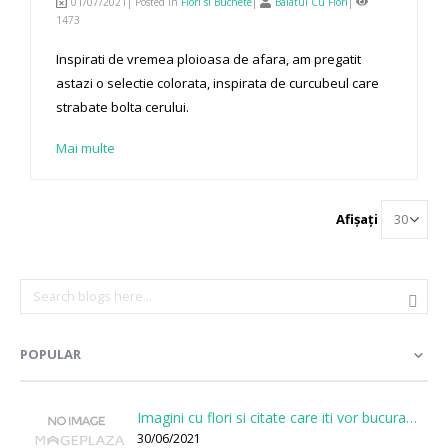
01/07/2021| Posted in
Flori si Buchete
|
Baiatul Cu Flori
|
1473
Inspirati de vremea ploioasa de afara, am pregatit
astazi o selectie colorata, inspirata de curcubeul care
strabate bolta cerului.
Mai multe
Afișați
POPULAR
Imagini cu flori si citate care iti vor bucura sufletul
30/06/2021