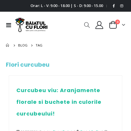
Orar: L - V: 9.00 - 18.00 | S - D: 9.00 - 15.00
|
0
Comutare
Cart
în
navigare
BLOG
TAG
Flori curcubeu
Curcubeu viu: Aranjamente
florale si buchete in culorile
curcubeului!