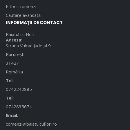
Istoric comenzi
Cautare avansată
INFORMAȚII DE CONTACT
Băiatul cu Flori
Adresa:
Strada Vulcan Județul 9
București
31427
România
Tel:
0742242885
Tel:
0742835674
Email:
comenzi@baiatulcuflori.ro