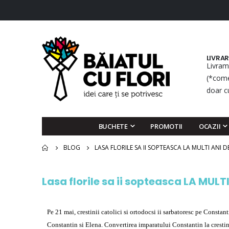
LIVRA
Livram
(*come
doar c
BUCHETE
PROMOTII
OCAZII
BLOG
LASA FLORILE SA II SOPTEASCA LA MULTI ANI 
Lasa florile sa ii sopteasca LA MULT
Pe 21 mai, crestinii catolici si ortodocsi ii sarbatoresc pe Constan
Constantin si Elena. Convertirea imparatului Constantin la crestini