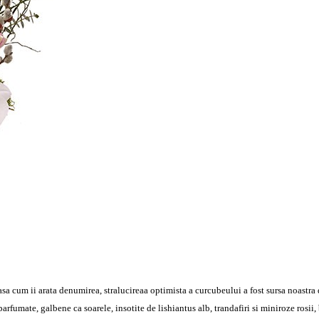
asa cum ii arata denumirea, stralucireaa optimista a curcubeului a fost sursa noastra
arfumate, galbene ca soarele, insotite de lishiantus alb, trandafiri si miniroze rosii,