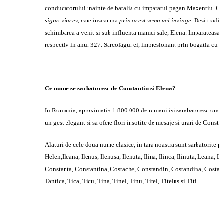
conducatorului inainte de batalia cu imparatul pagan Maxentiu. Co
signo vinces
, care inseamna
prin acest semn vei invinge
. Desi trad
schimbarea a venit si sub influenta mamei sale, Elena. Imparateasa ar
respectiv in anul 327. Sarcofagul ei, impresionant prin bogatia cu c
Ce nume se sarbatoresc de Constantin si Elena?
In Romania, aproximativ 1 800 000 de romani isi sarabatoresc onom
un gest elegant si sa ofere flori insotite de mesaje si urari de Const
Alaturi de cele doua nume clasice, in tara noastra sunt sarbatorite
Helen,Ileana, Ilenus, Ilenusa, Ilenuta, Ilina, Ilinca, Ilinuta, Lean
Constanta, Constantina, Costache, Constandin, Costandina, Costas, 
Tantica, Tica, Ticu, Tina, Tinel, Tinu, Titel, Titelus si Titi.