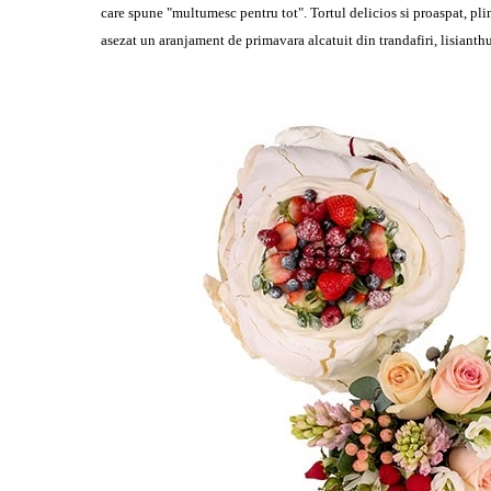
care spune "multumesc pentru tot". Tortul delicios si proaspat, pli
asezat un aranjament de primavara alcatuit din trandafiri, lisianth