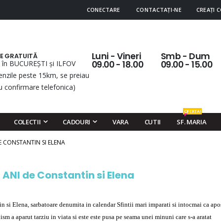
CONECTARE
CONTACTAȚI-NE
CREAȚI 
Luni - Vineri
Smb - Dum
RE GRATUITĂ
 în BUCUREȘTI și ILFOV
09.00 - 18.00
09.00 - 15.00
nzile peste 15km, se preiau
u confirmare telefonica)
OFERTA!
COLECTII
CADOURI
VARA
CUTII
SF. MARIA
DE CONSTANTIN SI ELENA
I ANI de Constantin si Elena
tin si Elena, sarbatoare denumita in calendar Sfintii mari imparati si intocmai ca apos
sm a aparut tarziu in viata si este este pusa pe seama unei minuni care s-a aratat