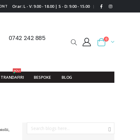
Orar: L - V: 9.00 - 18.00 | S - D: 9.00 - 15.00
CONT
|
0742 242 885
0
Cart
NOU!
TRANDAFIRI
BESPOKE
BLOG
tolii,