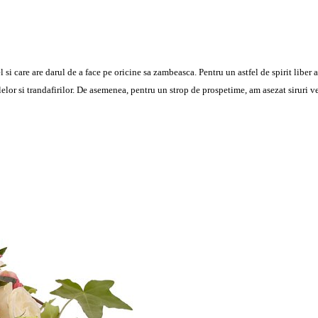
l si care are darul de a face pe oricine sa zambeasca. Pentru un astfel de spirit liber 
elelor si trandafirilor. De asemenea, pentru un strop de prospetime, am asezat siruri v