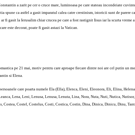
nstantin a zarit pe cer o cruce mare, luminoasa pe care stateau incondeiate cuvint
itia spune ca astfel a gasit imparatul calea catre crestinism, istoricii sunt de parere c
 fi gasit la Ierusalim chiar crucea pe care a fost rastignit Iisus iar la scurta vreme a
are este decorat, poate fi gasit astazi la Vatican.
astica pe 21 mai, motiv pentru care aproape fiecare dintre noi are cel putin un mo
antin si Elena.
 persoanele care poarta numele Ela (Ella), Elenca, Eleni, Eleonora, Eli, Elina, Helena
a, Leanca, Lena, Leni, Lenusa, Lenusa, Lenuta, Lina, Nora, Nuta, Nuti, Nutica, Nutisor
Costea, Costel, Costelus, Costi, Costica, Costin, Dina, Dinica, Dinicu, Dinu, Tanta