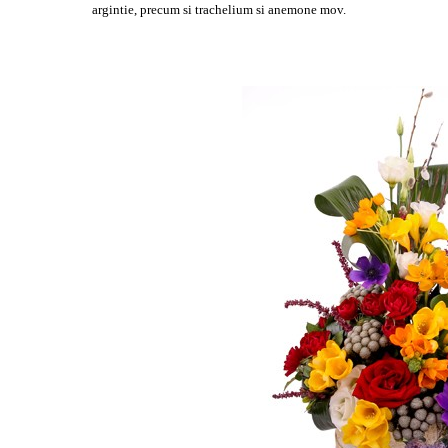
argintie, precum si trachelium si anemone mov.