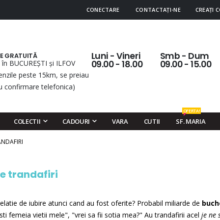
CONECTARE
CONTACTAȚI-NE
CREAȚI 
Luni - Vineri
Smb - Dum
RE GRATUITĂ
 în BUCUREȘTI și ILFOV
09.00 - 18.00
09.00 - 15.00
nzile peste 15km, se preiau
u confirmare telefonica)
OFERTA!
COLECTII
CADOURI
VARA
CUTII
SF. MARIA
ANDAFIRI
e trandafiri
relatie de iubire atunci cand au fost oferite? Probabil miliarde de
buch
i femeia vietii mele", "vrei sa fii sotia mea?" Au trandafirii acel
je ne