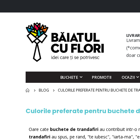
LIVRA
Livram
(*come
doar c
BUCHETE
PROMOTII
OCAZII
BLOG
CULORILE PREFERATE PENTRU BUCHETE DE TR
Culorile preferate pentru buchete d
Oare cate
buchete de trandafiri
au contribuit intr-o 
trandafiri
au spus, pe rand, "te iubesc", "iarta-ma", "est