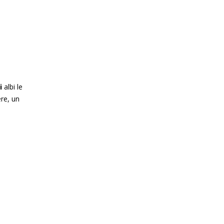
ri
albi le
ere, un