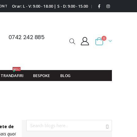
Orar: L - V: 9.00 - 18.00 | S - D: 9.00 - 15.00
CONT
|
0742 242 885
0
Cart
NOU!
TRANDAFIRI
BESPOKE
BLOG
ete
de
sais quoi