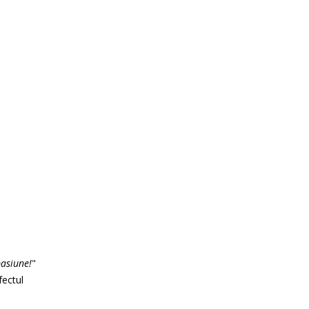
asiune!
"
fectul