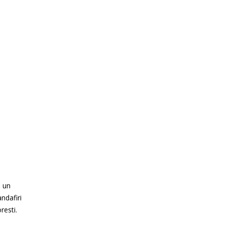
u un
ndafiri
resti.