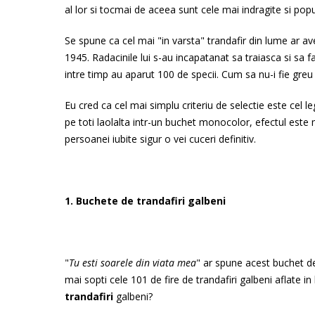
al lor si tocmai de aceea sunt cele mai indragite si popul
Se spune ca cel mai "in varsta" trandafir din lume ar a
1945. Radacinile lui s-au incapatanat sa traiasca si sa f
intre timp au aparut 100 de specii. Cum sa nu-i fie greu
Eu cred ca cel mai simplu criteriu de selectie este cel le
pe toti laolalta intr-un buchet monocolor, efectul este
persoanei iubite sigur o vei cuceri definitiv.
1. Buchete de trandafiri galbeni
"
Tu esti soarele din viata mea
" ar spune acest buchet de
mai sopti cele 101 de fire de trandafiri galbeni aflate
trandafiri
galbeni?