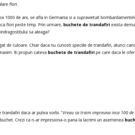
are flori.
vea 1000 de ani, se afla in Germania si a supravietuit bombardamentel
aca flori peste timp. Prin urmare,
buchete de
trandafiri
exista demul
 indragostitului sa aleaga?
gat de culoare. Chiar daca nu cunosti speciile de trandafiri, atunci cand 
 maxim. Iti propun cateva
buchete de trandafiri
pe care daca le ofer
 trandafiri daca ar putea vorbi. "
Vreau sa traim impreuna inca 100 de
 in buchet. Crezi ca n-ar impresiona-o pana la lacrimi un asemenea
buch