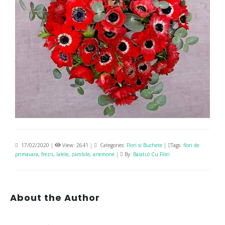
17/02/2020
|
View: 2641
|
Categories:
Flori si Buchete
|
Tags:
flori de
primavara
,
frezii
,
lalele
,
zambile
,
anemone
|
By:
Baiatul Cu Flori
About the Author