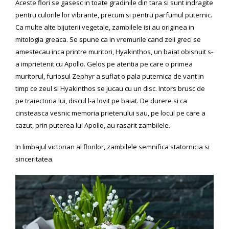
Aceste flori se gasesc in toate gradinile din tara si sunt indragite
pentru culorile lor vibrante, precum si pentru parfumul puternic.
Ca multe alte bijuterii vegetale, zambilele isi au originea in
mitologia greaca. Se spune ca in vremurile cand zeii greci se
amestecau inca printre muritori, Hyakinthos, un baiat obisnuit s-
a imprietenit cu Apollo. Gelos pe atentia pe care o primea
muritorul, furiosul Zephyr a suflat o pala puternica de vant in
timp ce zeul si Hyakinthos se jucau cu un disc. Intors brusc de
pe traiectoria lui, discul l-a lovit pe baiat. De durere si ca
cinsteasca vesnic memoria prietenului sau, pe locul pe care a
cazut, prin puterea lui Apollo, au rasarit zambilele.
In limbajul victorian al florilor, zambilele semnifica statornicia si
sinceritatea.