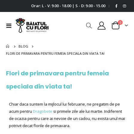
Orar: L - V: 9.00 - 18.00 | S - D: 9.00 - 15.00
|
0
Comutare
Cart
în
navigare
BLOG
FLORI DE PRIMAVARA PENTRU FEMEIA SPECIALA DIN VIATA TA!
Flori de primavara pentru femeia
speciala din viata ta!
Chiar daca suntem la mijlocul lui februarie, ne pregatim de pe
acum pentru
Dragobete
si primele zile ale lui martie. Indiferent
de ocazia pentru care ai nevoie de un cadou, nu exista unul mai
potrivit decat florile de primavara.