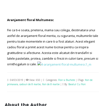
Aranjament floral Multumesc
Fie ca ti-e soata, prietena, mama sau colega, destinatara unui
astfel de aranjament floral merita, cu siguranta, multumirile tale
pentru toate momentele in care ti-a fost alaturi. Acest elegant
cadou floral a primit acest nume tocmai pentru ca inspira
gratitudine si afectiune. Acesta este alcatuit din trandafiri si
lalele pastelate, protea, zambile si frezii in culori tare, precum si
ornithogalum si cale.
04/03/2019
|
View: 650
|
Categories:
Flori si Buchete
|
Tags:
flori de
primavara
,
cadouri de 8 martie
,
flori de 8 martie
|
By:
Baiatul Cu Flori
About the Author