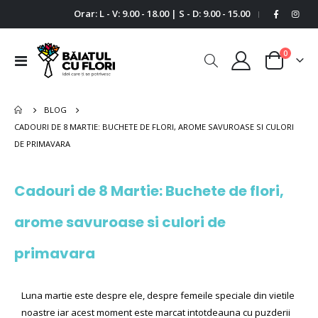
Orar: L - V: 9.00 - 18.00 | S - D: 9.00 - 15.00
|
0
Comutare
Cart
în
navigare
BLOG
CADOURI DE 8 MARTIE: BUCHETE DE FLORI, AROME SAVUROASE SI CULORI
DE PRIMAVARA
Cadouri de 8 Martie: Buchete de flori,
arome savuroase si culori de
primavara
Luna martie este despre ele, despre femeile speciale din vietile
noastre iar acest moment este marcat intotdeauna cu puzderii