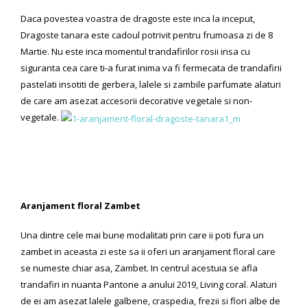
Daca povestea voastra de dragoste este inca la inceput,
Dragoste tanara este cadoul potrivit pentru frumoasa zi de 8
Martie. Nu este inca momentul trandafirilor rosii insa cu
siguranta cea care ti-a furat inima va fi fermecata de trandafirii
pastelati insotiti de gerbera, lalele si zambile parfumate alaturi
de care am asezat accesorii decorative vegetale si non-
vegetale.
Aranjament floral Zambet
Una dintre cele mai bune modalitati prin care ii poti fura un
zambet in aceasta zi este sa ii oferi un aranjament floral care
se numeste chiar asa, Zambet. In centrul acestuia se afla
trandafiri in nuanta Pantone a anului 2019, Living coral. Alaturi
de ei am asezat lalele galbene, craspedia, frezii si flori albe de