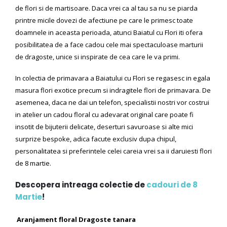
de flori si de martisoare. Daca vrei ca al tau sa nu se piarda
printre micile dovezi de afectiune pe care le primesc toate
doamnele in aceasta perioada, atunci Baiatul cu Flori iti ofera
posibilitatea de a face cadou cele mai spectaculoase marturii
de dragoste, unice si inspirate de cea care le va primi.
In colectia de primavara a Baiatului cu Flori se regasesc in egala
masura flori exotice precum si indragitele flori de primavara. De
asemenea, daca ne dai un telefon, specialistii nostri vor costrui
in atelier un cadou floral cu adevarat original care poate fi
insotit de bijuterii delicate, deserturi savuroase si alte mici
surprize bespoke, adica facute exclusiv dupa chipul,
personalitatea si preferintele celei careia vrei sa ii daruiesti flori
de 8 martie.
Descopera intreaga colectie de
cadouri de 8
Martie
!
Aranjament floral Dragoste tanara