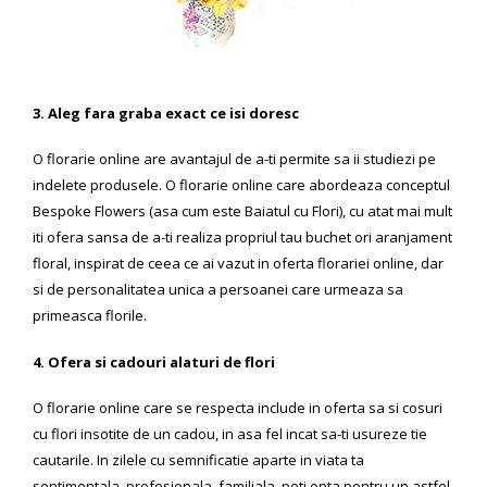
3. Aleg fara graba exact ce isi doresc
O florarie online are avantajul de a-ti permite sa ii studiezi pe
indelete produsele. O florarie online care abordeaza conceptul
Bespoke Flowers (asa cum este Baiatul cu Flori), cu atat mai mult
iti ofera sansa de a-ti realiza propriul tau buchet ori aranjament
floral, inspirat de ceea ce ai vazut in oferta florariei online, dar
si de personalitatea unica a persoanei care urmeaza sa
primeasca florile.
4. Ofera si cadouri alaturi de flori
O florarie online care se respecta include in oferta sa si cosuri
cu flori insotite de un cadou, in asa fel incat sa-ti usureze tie
cautarile. In zilele cu semnificatie aparte in viata ta
sentimentala, profesionala, familiala, poti opta pentru un astfel