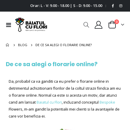
Orar: L - V: 9.00 - 18.00 | S - D: 9.00 - 15.00
|
0
Comutare
Cart
în
navigare
BLOG
DE CE SA ALEGI O FLORARIE ONLINE?
De ce sa alegi o florarie online?
Da, probabil ca va ganditi ca eu prefer o florarie online in
detrimentul achizitionarii florilor de la coltul strazii fiindca am eu
o florarie online. Normal ca este si acesta un motiv, dar atunci
cand am lansat
Baiatul cu Flori
, incluzand conceptul
Bespoke
Flowers, m-am gandit la potentialii mei clienti si la avantajele de
care vor beneficia ei.