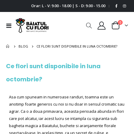
Orar: L - V: 9.00 - 18.00 | S - D: 9.00 - 15.00
|
0
Comutare
Cart
în
navigare
BLOG
CE FLORI SUNT DISPONIBILE IN LUNA OCTOMBRIE?
Ce flori sunt disponibile in luna
octombrie?
Asa cum spuneam in numeroase randuri, toamna este un
anotimp foarte generos cu noi si nu doar in sensul cromatic sau
agrar. Ca o a doua primavara, aceasta perioada abunda in flori
care pot alcatui, iar acest lucru se intampla cu siguranta sub
bagheta magica a Baiatului, buchete si aranjamente florale
spectaculoase. In acelasi timp, ca un secret de culise, e