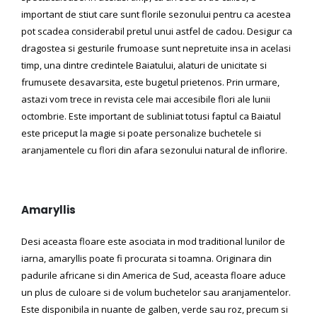
important de stiut care sunt florile sezonului pentru ca acestea
pot scadea considerabil pretul unui astfel de cadou. Desigur ca
dragostea si gesturile frumoase sunt nepretuite insa in acelasi
timp, una dintre credintele Baiatului, alaturi de unicitate si
frumusete desavarsita, este bugetul prietenos. Prin urmare,
astazi vom trece in revista cele mai accesibile flori ale lunii
octombrie. Este important de subliniat totusi faptul ca Baiatul
este priceput la magie si poate personalize buchetele si
aranjamentele cu flori din afara sezonului natural de inflorire.
Amaryllis
Desi aceasta floare este asociata in mod traditional lunilor de
iarna, amaryllis poate fi procurata si toamna. Originara din
padurile africane si din America de Sud, aceasta floare aduce
un plus de culoare si de volum buchetelor sau aranjamentelor.
Este disponibila in nuante de galben, verde sau roz, precum si