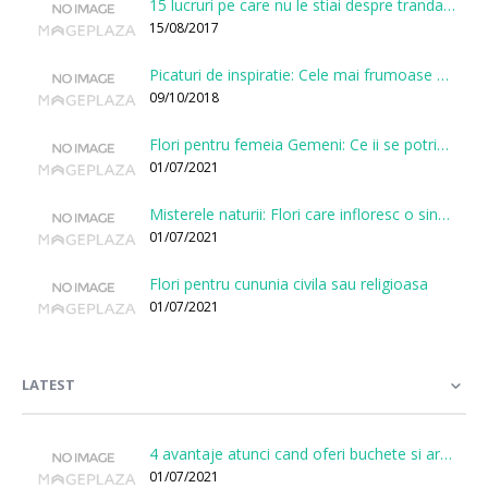
15 lucruri pe care nu le stiai despre trandafiri
15/08/2017
Picaturi de inspiratie: Cele mai frumoase citate despre flori
09/10/2018
Flori pentru femeia Gemeni: Ce ii se potriveste, ce ii poarta noroc si ce o caracterizeaza?
01/07/2021
Misterele naturii: Flori care infloresc o singura data la cateva sute de ani
01/07/2021
Flori pentru cununia civila sau religioasa
01/07/2021
LATEST
4 avantaje atunci cand oferi buchete si aranjamente printr-o florarie online
01/07/2021