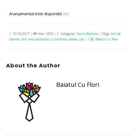
Aranjamentul este disponibil
aici.
10/10/2017
|
View: 5859
|
Categories:
Flori si Buchete
|
Tags:
flori de
toamna
,
flori luna octombrie
,
crizantema
,
celosia
,
cale
|
By:
Baiatul Cu Flori
About the Author
Baiatul Cu Flori