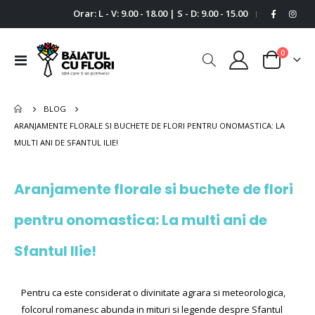
Orar: L - V: 9.00 - 18.00 | S - D: 9.00 - 15.00
|
0
Comutare
Cart
în
navigare
BLOG
ARANJAMENTE FLORALE SI BUCHETE DE FLORI PENTRU ONOMASTICA: LA
MULTI ANI DE SFANTUL ILIE!
Aranjamente florale si buchete de flori
pentru onomastica: La multi ani de
Sfantul Ilie!
Pentru ca este considerat o divinitate agrara si meteorologica,
folcorul romanesc abunda in mituri si legende despre Sfantul