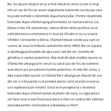
Ilie. Se spune despre el ca a fost ridicat la ceruri cu tot cu trup
intr-un car de foc iar acum stapaneste barierele cerului pe care
le poate inchide si deschide dupa bunul plac. Printre doamnele
botezate dupa sfantul aprig al tunetului se numara Ilinca, Lia,
Eliana si Ilia. De asemenea, cateva dintre Ilene prefera sa isi
sarbatoreasca onomastica in ziua de 20 iulie si nu cu ocazia
Sfintilor Constantin si Elena. Sfantul trebuie cinstit asa cum se
cuvine iar ziua lui trebuie sarbatorita strict. Altfel, Ilie se supara
si dezleaga puhoaiele de apa care cad din cer, insotite de
grindina si vanturi puternice. Mai mult de atat, traditia spune ca
Sfantul Ilie alearga prin ceruri cu carul sau de foc iar oamenii
aud atunci jos pe pamant tunete puternice. In cele din urma, o
alta superstitie spune ca Sfantul Ilie ii alearga pe diavoli de sus
din cer si ii biciueste cu traznetul atunci cand acestia incearca
sa ii ispiteasca pe crestini. Daca ai in preajma ta o doamna
botezata dupa sfantul semet al ploilor de vara, cu siguranta ii
vei face ziua si mai frumoasa daca ii oferi un cadoul din selectia
speciala pentru onomastica a Baiatului cu Flori!