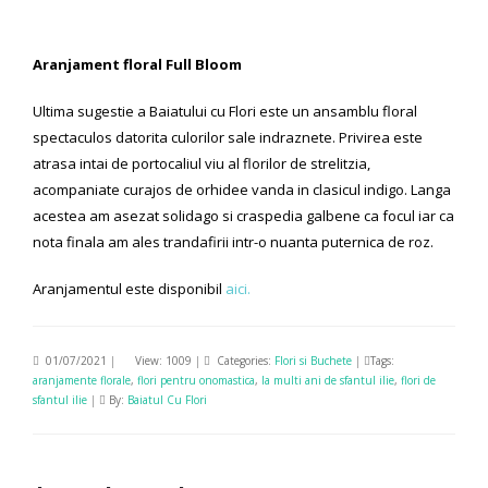
Aranjament floral Full Bloom
Ultima sugestie a Baiatului cu Flori este un ansamblu floral
spectaculos datorita culorilor sale indraznete. Privirea este
atrasa intai de portocaliul viu al florilor de strelitzia,
acompaniate curajos de orhidee vanda in clasicul indigo. Langa
acestea am asezat solidago si craspedia galbene ca focul iar ca
nota finala am ales trandafirii intr-o nuanta puternica de roz.
Aranjamentul este disponibil
aici.
01/07/2021
|
View: 1009
|
Categories:
Flori si Buchete
|
Tags:
aranjamente florale
,
flori pentru onomastica
,
la multi ani de sfantul ilie
,
flori de
sfantul ilie
|
By:
Baiatul Cu Flori