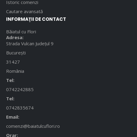
Istoric comenzi
Cautare avansată
INFORMAȚII DE CONTACT
Băiatul cu Flori
Adresa:
Strada Vulcan Județul 9
București
31427
România
Tel:
0742242885
Tel:
0742835674
Email:
comenzi@baiatulcuflori.ro
Orar: