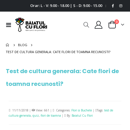
Orar: L - V: 9.00 - 18.00 | S - D: 9.00 - 15.00
|
0
Comutare
Cart
în
navigare
BLOG
TEST DE CULTURA GENERALA: CATE FLORI DE TOAMNA RECUNOSTI?
Test de cultura generala: Cate flori de
toamna recunosti?
11/11/2018
|
View: 661
|
Categories:
Flori si Buchete
|
Tags:
test de
cultura generala
,
quiz
,
flori de toamna
|
By:
Baiatul Cu Flori